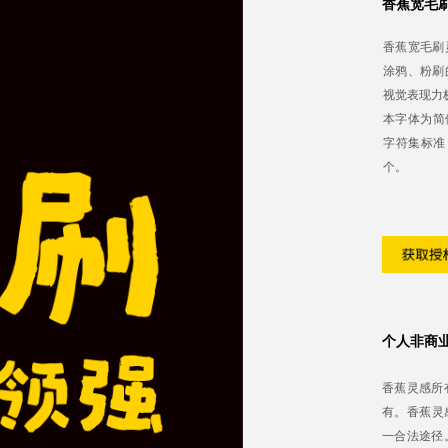
香蕉宽毛
香蕉宽毛刷
涂鸦、粉刷
视觉表现力
本字体为简体
字符集标准
个。
个人非商
香蕉灵感所
有。香蕉灵感
一合法途径