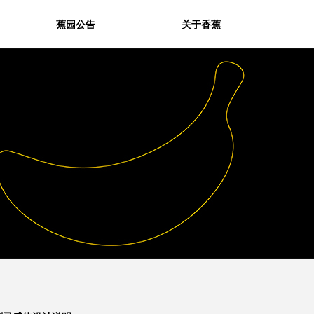
蕉园公告
关于香蕉